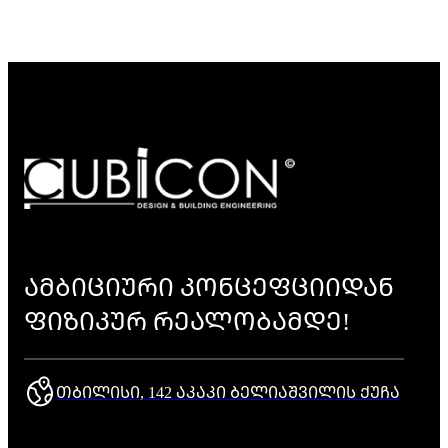
ᲐᲛᲑᲘᲪᲘᲣᲠᲘ ᲙᲝᲜᲪᲔᲤᲪᲘᲘᲓᲐᲜ
ᲤᲘᲖᲘᲙᲣᲠ ᲠᲔᲐᲚᲝᲑᲐᲛᲓᲔ!
ᲗᲑᲘᲚᲘᲡᲘ, 142 ᲐᲙᲐᲙᲘ ᲑᲔᲚᲘᲐᲨᲕᲘᲚᲘᲡ ᲥᲣᲩᲐ