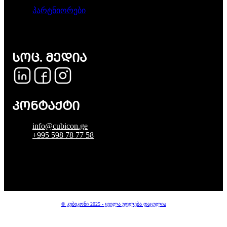
პარტნიორები
ᲡᲝᲪ. ᲛᲔᲓᲘᲐ
ᲙᲝᲜᲢᲐᲥᲢᲘ
info@cubicon.ge
+995 598 78 77 58
© კუბიკონი 2025 - ყველა უფლება დაცულია