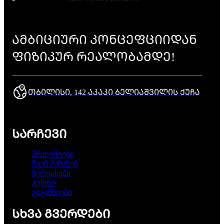
ᲐᲛᲑᲘᲪᲘᲣᲠᲘ ᲙᲝᲜᲪᲔᲤᲪᲘᲘᲓᲐᲜ
ᲤᲘᲖᲘᲙᲣᲠ ᲠᲔᲐᲚᲝᲑᲐᲛᲓᲔ!
ᲗᲑᲘᲚᲘᲡᲘ, 142 ᲐᲙᲐᲙᲘ ᲑᲔᲚᲘᲐᲨᲕᲘᲚᲘᲡ ᲥᲣᲩᲐ
ᲡᲐᲠᲩᲔᲕᲘ
პროექტები
ჩვენ შესახებ
სერვისები
გუნდი
ვაკანსიები
ᲡᲮᲕᲐ ᲒᲕᲔᲠᲓᲔᲑᲘ