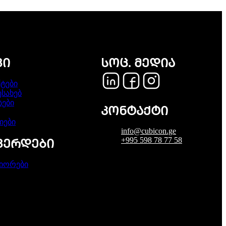
ᲕᲘ
ᲡᲝᲪ. ᲛᲔᲓᲘᲐ
ტები
ესახებ
სები
ᲙᲝᲜᲢᲐᲥᲢᲘ
იები
info@cubicon.ge
+995 598 78 77 58
ᲒᲕᲔᲠᲓᲔᲑᲘ
იორები