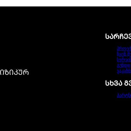
ᲡᲐᲠᲩᲔ
პროექ
ჩვენ შ
სერვი
გუნდი
ვაკანს
ᲘᲖᲘᲙᲣᲠ
ᲡᲮᲕᲐ 
პარტნ