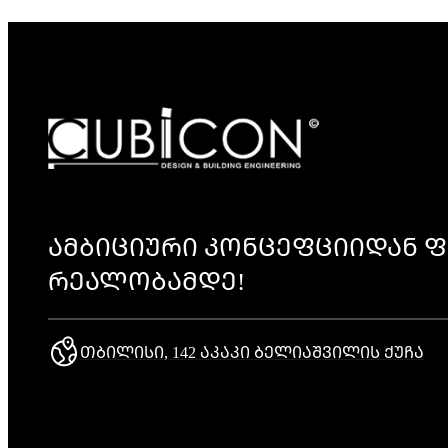
ᲐᲛᲑᲘᲪᲘᲣᲠᲘ ᲙᲝᲜᲪᲔᲤᲪᲘᲘᲓᲐᲜ Ფ
ᲠᲔᲐᲚᲝᲑᲐᲛᲓᲔ!
ᲗᲑᲘᲚᲘᲡᲘ, 142 ᲐᲙᲐᲙᲘ ᲑᲔᲚᲘᲐᲨᲕᲘᲚᲘᲡ ᲥᲣᲩᲐ