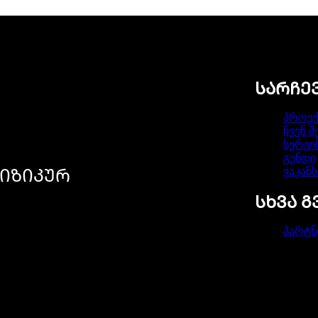
ᲡᲐᲠᲩᲔ
პროექ
ჩვენ შ
სერვი
გუნდი
ვაკანს
ᲘᲖᲘᲙᲣᲠ
ᲡᲮᲕᲐ 
პარტნ