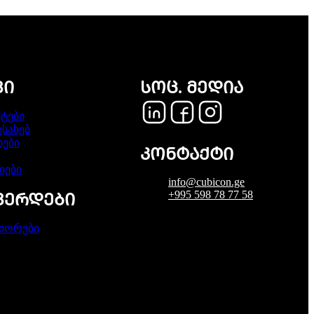
ᲕᲘ
ᲡᲝᲪ. ᲛᲔᲓᲘᲐ
ტები
ესახებ
სები
ᲙᲝᲜᲢᲐᲥᲢᲘ
იები
info@cubicon.ge
+995 598 78 77 58
ᲒᲕᲔᲠᲓᲔᲑᲘ
იორები