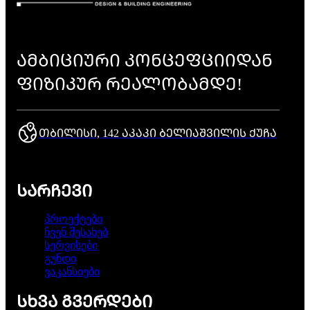
ᲐᲛᲑᲘᲪᲘᲣᲠᲘ ᲙᲝᲜᲪᲔᲤᲪᲘᲘᲓᲐᲜ
ᲤᲘᲖᲘᲙᲣᲠ ᲠᲔᲐᲚᲝᲑᲐᲛᲓᲔ!
ᲗᲑᲘᲚᲘᲡᲘ, 142 ᲐᲙᲐᲙᲘ ᲑᲔᲚᲘᲐᲨᲕᲘᲚᲘᲡ ᲥᲣᲩᲐ
ᲡᲐᲠᲩᲔᲕᲘ
პროექტები
ჩვენ შესახებ
სერვისები
გუნდი
ვაკანსიები
ᲡᲮᲕᲐ ᲒᲕᲔᲠᲓᲔᲑᲘ