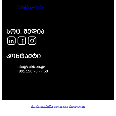
პარტნიორები
ᲡᲝᲪ. ᲛᲔᲓᲘᲐ
ᲙᲝᲜᲢᲐᲥᲢᲘ
info@cubicon.ge
+995 598 78 77 58
© კუბიკონი 2025 - ყველა უფლება დაცულია